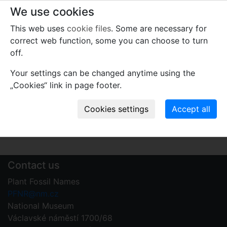
We use cookies
Dioonitocarpidium moroderi
(Leonardi) Kust.,
Wachtler et van Konijnenb.
2004
This web uses
cookie files
. Some are necessary for
correct web function, some you can choose to turn
Comments
off.
Use comments to notify PFNR administrators of
mistakes or incomplete information relevant to this
Your settings can be changed anytime using the
record.
„Cookies“ link in page footer.
Write your comment
Contact us
Plant Fossil Names
PFNR@nm.cz
National Museum
Václavské náměstí 1700/68