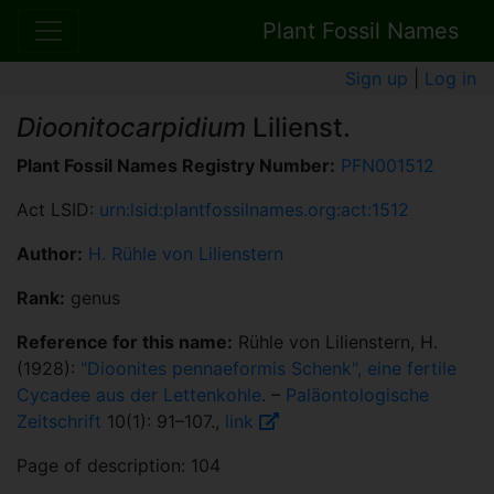
Plant Fossil Names
Sign up
|
Log in
Dioonitocarpidium
Lilienst.
Plant Fossil Names Registry Number:
PFN001512
Act LSID:
urn:lsid:plantfossilnames.org:act:1512
Author:
H. Rühle von Lilienstern
Rank:
genus
Reference for this name:
Rühle von Lilienstern, H.
(1928):
"Dioonites pennaeformis Schenk", eine fertile
Cycadee aus der Lettenkohle
. –
Paläontologische
Zeitschrift
10(1): 91–107.,
link
Page of description: 104