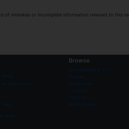
 of mistakes or incomplete information relevant to this re
Browse
Nomenclatural acts
 PFNR
Names
on registration
References
Journals
Authors
 links
Repositories
er area