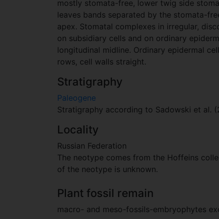
mostly stomata-free, lower twig side stomata
leaves bands separated by the stomata-free
apex. Stomatal complexes in irregular, disc
on subsidiary cells and on ordinary epiderma
longitudinal midline. Ordinary epidermal cel
rows, cell walls straight.
Stratigraphy
Paleogene
Stratigraphy according to Sadowski et al. (
Locality
Russian Federation
The neotype comes from the Hoffeins collec
of the neotype is unknown.
Plant fossil remain
macro- and meso-fossils-embryophytes e