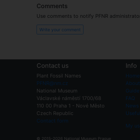
Comments
Use comments to notify PFNR administrators
Write your comment
Contact us
Info
Plant Fossil Names
Home
PFNR@nm.cz
About
National Museum
Guide 
Václavské náměstí 1700/68
FAQ
110 00 Praha 1 - Nové Město
News
Czech Republic
Useful
Contact form
My us
© 2015-2026 National Museum Prague