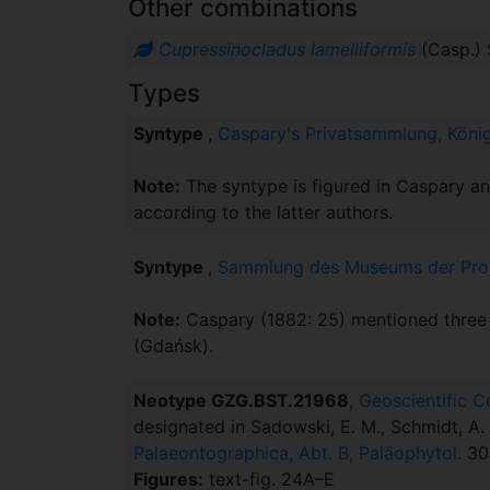
Other combinations
Cupressinocladus lamelliformis
(Casp.) 
Types
Syntype
,
Caspary's Privatsammlung, König
Note:
The syntype is figured in Caspary and
according to the latter authors.
Syntype
,
Sammlung des Museums der Prov
Note:
Caspary (1882: 25) mentioned three 
(Gdańsk).
Neotype GZG.BST.21968
,
Geoscientific C
designated in Sadowski, E. M., Schmidt, A.
Palaeontographica, Abt. B, Paläophytol.
304
Figures:
text-fig. 24A–E