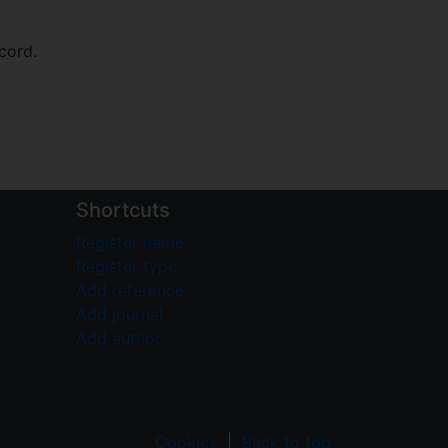
cord.
Shortcuts
Register name
Register type
Add reference
Add journal
Add author
Cookies
|
Back to top