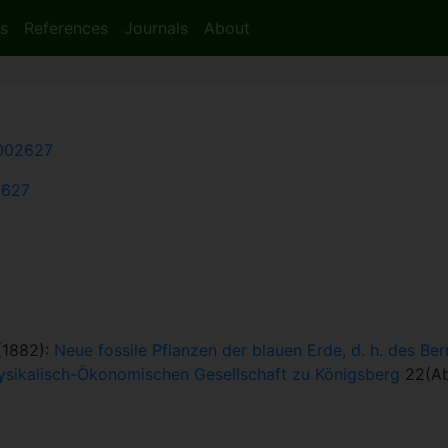
s
References
Journals
About
002627
2627
 (1882):
Neue fossile Pflanzen der blauen Erde, d. h. des B
hysikalisch-Ökonomischen Gesellschaft zu Königsberg
22(Abt