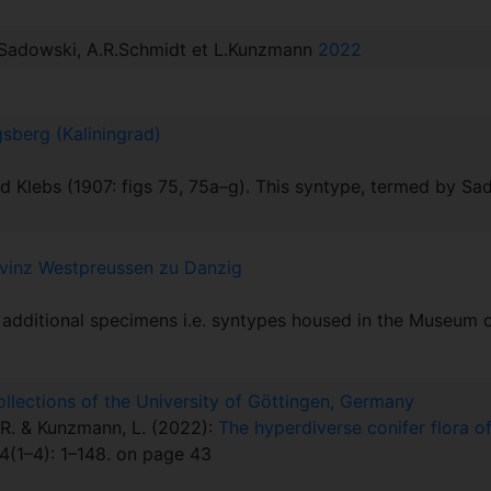
Sadowski, A.R.Schmidt et L.Kunzmann
2022
sberg (Kaliningrad)
 Klebs (1907: figs 75, 75a–g). This syntype, termed by Sado
inz Westpreussen zu Danzig
additional specimens i.e. syntypes housed in the Museum 
ollections of the University of Göttingen, Germany
 R. & Kunzmann, L. (2022):
The hyperdiverse conifer flora of
(1–4): 1–148. on page 43