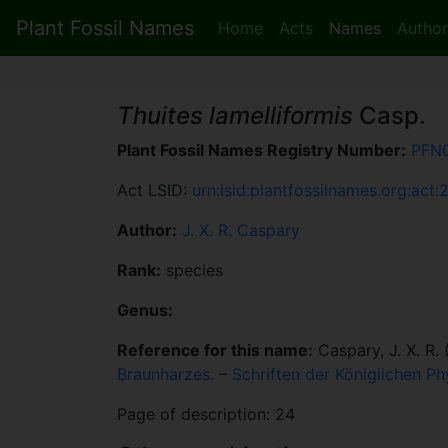
Plant Fossil Names
Home
Acts
Names
Author
Thuites lamelliformis
Casp.
Plant Fossil Names Registry Number:
PFN
Act LSID:
urn:lsid:plantfossilnames.org:act:
Author:
J. X. R. Caspary
Rank:
species
Genus:
Reference for this name:
Caspary, J. X. R.
Braunharzes.
–
Schriften der Königlichen P
Page of description: 24