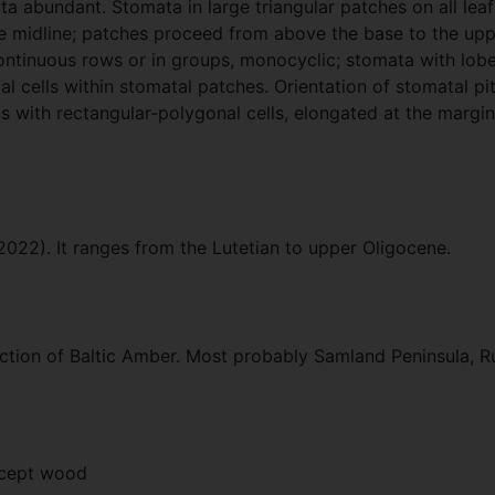
 abundant. Stomata in large triangular patches on all leaf 
 midline; patches proceed from above the base to the upper
ontinuous rows or in groups, monocyclic; stomata with lobed,
l cells within stomatal patches. Orientation of stomatal pit
ls with rectangular-polygonal cells, elongated at the margi
2022). It ranges from the Lutetian to upper Oligocene.
tion of Baltic Amber. Most probably Samland Peninsula, Rus
xcept wood