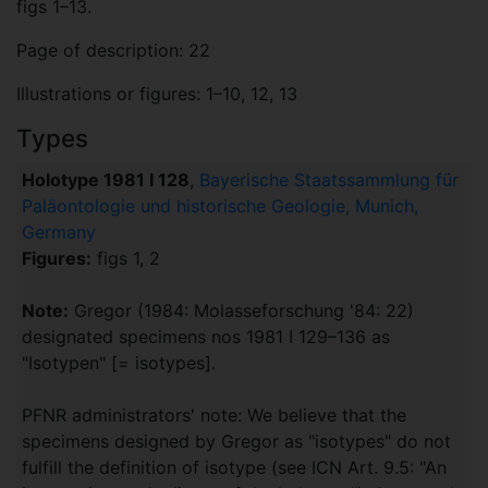
figs 1–13.
Page of description: 22
Illustrations or figures: 1–10, 12, 13
Types
Holotype 1981 I 128
,
Bayerische Staatssammlung für
Paläontologie und historische Geologie, Munich,
Germany
Figures:
figs 1, 2
Note:
Gregor (1984: Molasseforschung '84: 22)
designated specimens nos 1981 I 129–136 as
"Isotypen" [= isotypes].
PFNR administrators' note: We believe that the
specimens designed by Gregor as "isotypes" do not
fulfill the definition of isotype (see ICN Art. 9.5: "An