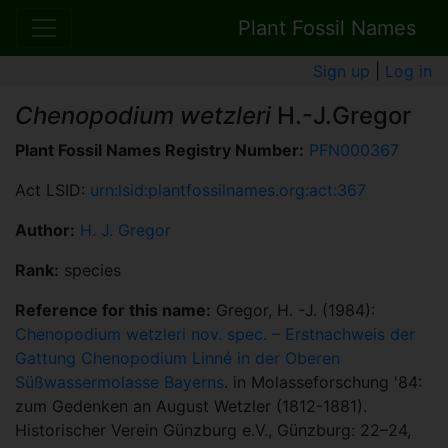
Plant Fossil Names
Sign up
|
Log in
Chenopodium wetzleri
H.-J.Gregor
Plant Fossil Names Registry Number:
PFN000367
Act LSID:
urn:lsid:plantfossilnames.org:act:367
Author:
H. J. Gregor
Rank:
species
Reference for this name:
Gregor, H. -J. (1984):
Chenopodium wetzleri nov. spec. – Erstnachweis der
Gattung Chenopodium Linné in der Oberen
Süßwassermolasse Bayerns
. in Molasseforschung '84:
zum Gedenken an August Wetzler (1812-1881).
Historischer Verein Günzburg e.V., Günzburg: 22–24,