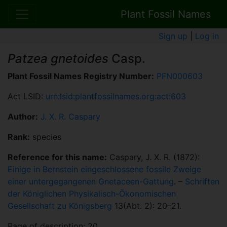
Plant Fossil Names
Sign up
|
Log in
Patzea gnetoides
Casp.
Plant Fossil Names Registry Number:
PFN000603
Act LSID:
urn:lsid:plantfossilnames.org:act:603
Author:
J. X. R. Caspary
Rank:
species
Reference for this name:
Caspary, J. X. R. (1872):
Einige in Bernstein eingeschlossene fossile Zweige
einer untergegangenen Gnetaceen-Gattung
. –
Schriften
der Königlichen Physikalisch-Ökonomischen
Gesellschaft zu Königsberg
13(Abt. 2): 20–21.
Page of description: 20